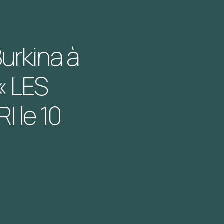
urkina à
 « LES
I le 10