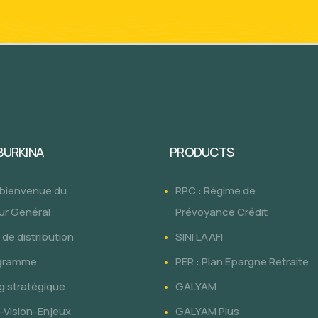
 BURKINA
PRODUCTS
 bienvenue du
RPC : Régime de
ur Général
Prévoyance Crédit
de distribution
SINI LAAFI
gramme
PER : Plan Epargne Retraite
g stratégique
GALYAM
-Vision-Enjeux
GALYAM Plus