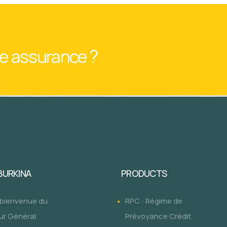
ne assurance ?
 BURKINA
PRODUCTS
 bienvenue du
RPC : Régime de
ur Général
Prévoyance Crédit