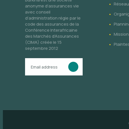
Réseau 
anonyme d’assurances vie
avec conseil
Organi
d’administration régie par le
code des assurances de la
Plannin
Conférence Interafricaine
Mission
des Marchés d’Assurances
(CIMA) créée le 15
Plainte
septembre 2012