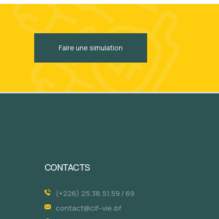
Faire une simulation
CONTACTS
(+226) 25.38.51.59 / 69
contact@cif-vie.bf