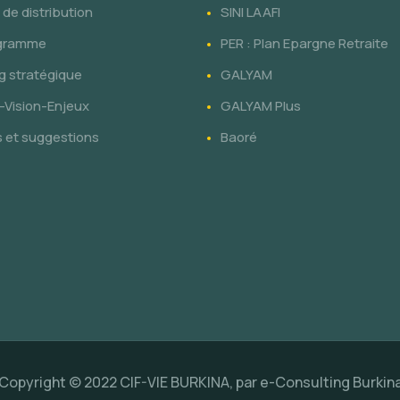
de distribution
SINI LAAFI
gramme
PER : Plan Epargne Retraite
g stratégique
GALYAM
-Vision-Enjeux
GALYAM Plus
s et suggestions
Baoré
Copyright © 2022 CIF-VIE BURKINA, par
e-Consulting Burkin