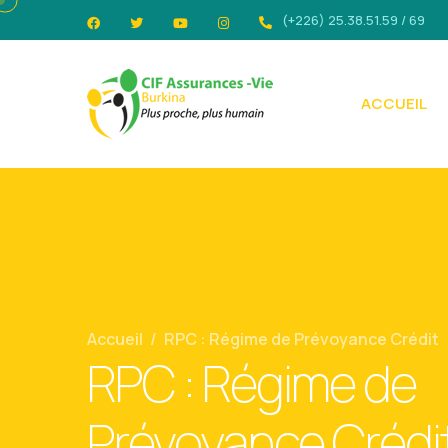
(+226) 25.38.51.59 / 69
ACCUEIL
Accueil
/
RPC : Régime de Prévoyance Crédit
RPC : Régime de
Prévoyance Crédi