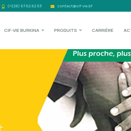
(+226) 67.62.62.53
contact@cif-vie.bf
CIF-VIE BURKINA
PRODUITS
CARRIÈRE
AC
t