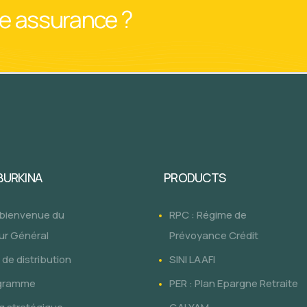
ne assurance ?
 BURKINA
PRODUCTS
 bienvenue du
RPC : Régime de
ur Général
Prévoyance Crédit
de distribution
SINI LAAFI
gramme
PER : Plan Epargne Retraite