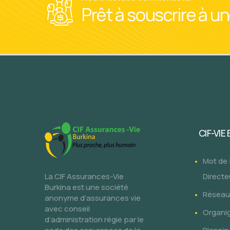
Prêt à souscrire à u
CIF-VIE
Mot de
La CIF Assurances-Vie
Directe
Burkina est une société
Réseau 
anonyme d’assurances vie
avec conseil
Organi
d’administration régie par le