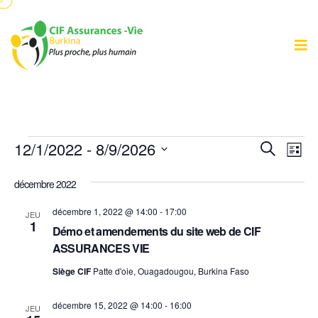
Évènements
Recher
Nav
12/1/2022
 - 
8/9/2026
Recherche
Liste
de
et
Sélectionnez
vu
décembre 2022
navigat
une
Év
de
date.
décembre 1, 2022 @ 14:00
-
17:00
JEU
1
vues
Démo et amendements du site web de CIF
ASSURANCES VIE
Évènem
Siège CIF
Patte d'oie, Ouagadougou, Burkina Faso
décembre 15, 2022 @ 14:00
-
16:00
JEU