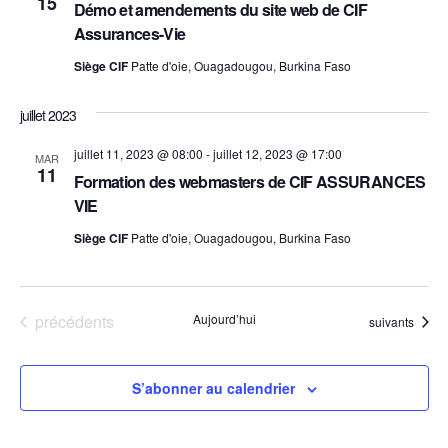
15
Démo et amendements du site web de CIF
Assurances-Vie
Siège CIF
Patte d'oie, Ouagadougou, Burkina Faso
juillet 2023
juillet 11, 2023 @ 08:00
-
juillet 12, 2023 @ 17:00
MAR
11
Formation des webmasters de CIF ASSURANCES
VIE
Siège CIF
Patte d'oie, Ouagadougou, Burkina Faso
Évènements
précédents
Aujourd’hui
Évènements
suivants
S’abonner au calendrier