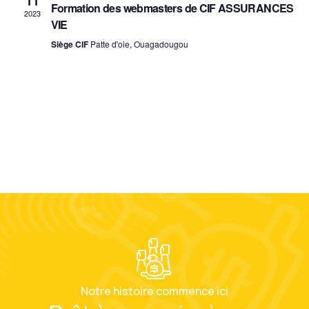
vues
11
Formation des webmasters de CIF ASSURANCES
2023
Évènem
VIE
Siège CIF
Patte d'oie, Ouagadougou
Notre histoire commence ici