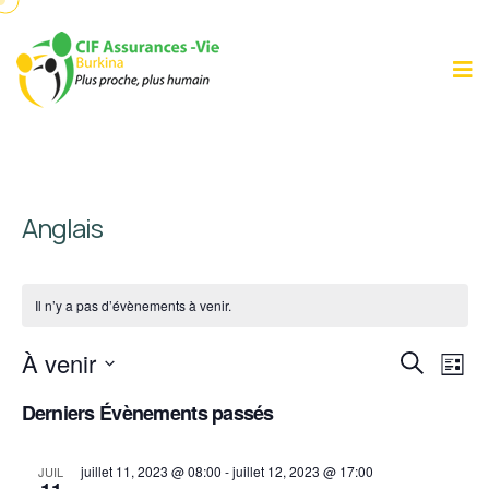
Anglais
Il n’y a pas d’évènements à venir.
Recher
Nav
À venir
Recherche
Liste
de
et
Sélectionnez
Derniers Évènements passés
vu
navigat
une
Év
de
date.
juillet 11, 2023 @ 08:00
-
juillet 12, 2023 @ 17:00
JUIL